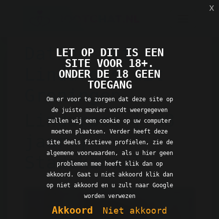
x
Dating met
LET OP DIT IS EEN
SITE VOOR 18+.
Lindaroos uit
ONDER DE 18 GEEN
TOEGANG
Groningen
Om er voor te zorgen dat deze site op
de juiste manier wordt weergegeven
Lindaroos | 38
zullen wij een cookie op uw computer
moeten plaatsen. Verder heeft deze
jaar |
site deels fictieve profielen, zie de
algemene voorwaarden, als u hier geen
Stadskanaal
problemen mee heeft klik dan op
akkoord. Gaat u niet akkoord klik dan
op niet akkoord en u zult naar Google
worden verwezen
Akkoord
Niet akkoord