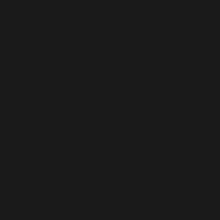
Naam:
Lindaroos
Leeftijd:
38 jaar
Woonplaats :
Stadskanaal
Provincie :
Groningen
over jou:
Ik ben een naakte toerist en ben vaak op
het naakt strand. Zelfs in mij huis loop ik
het liefst naakt. Zoek dus een man die het
ook heerlijk vind om alles los te hangen.
Ik zoek een :
Je ziet mij graag naakt dan met kleren en
als dat niks voor je is wees dan eerlijk.
Draag jij het liefst je kleren dan ben jij
niet de juiste voor mij.
Stuur Lindaroos een