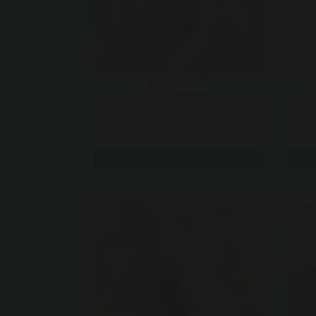
CassieSassie21
22 | Ninove
Ik ben nog een studentje, en
De
dan ook nog een maagd
haa
studentje.. Vind jij dat geil?
ee
De jongens die ik ..
Bekijk