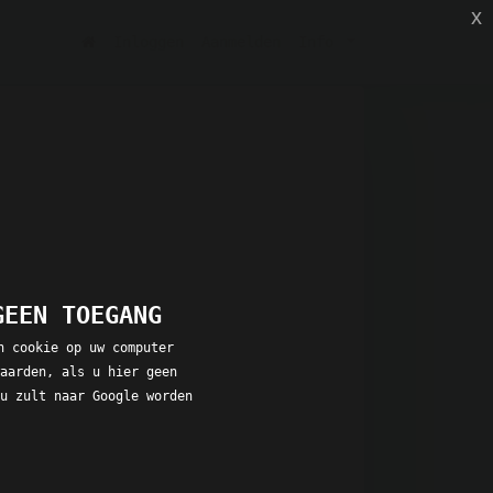
x
(current)
Inloggen
Aanmelden
Info
GEEN TOEGANG
n cookie op uw computer
aarden, als u hier geen
u zult naar Google worden