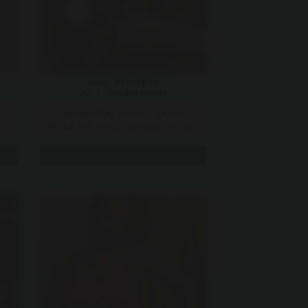
Jong bloempje
20 | Dendermonde
p
Goedemiddag mannen. Ik ben
Malia een jong bloempje van 19.
Ik heb kleine tetjes en een
klein strak ..
Bekijk