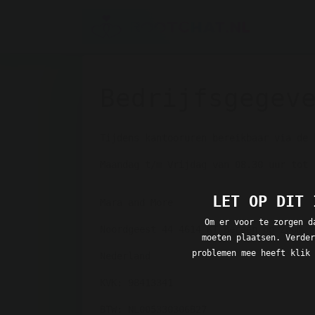
Bedrijfsgegev
Tijdens kantooruren bereikbaar via de 
Maandag t/m Vrijdag van 08.30 uur tot 
LET OP DIT 
Mara and More
Om er voor te zorgen d
Noordgeest 44 4614 KT Bergen op Zoom
moeten plaatsen. Verder
problemen mee heeft klik 
Nederland
KVK: 98413341
BTW: NL005330306B27