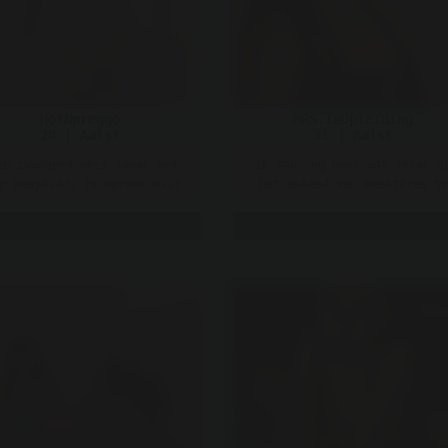
HotNpreggo
MRS.InOpleiding
29 | Aalst
31 | Aalst
ze zwangere meis samen met
Ik kan nog heel wat leren o
r babydaddy is opzoek naar
het gebied van meesteres te
n sexy hete vent die mijn
worden, maar onderschat me
hormonen ka ..
niet! Ik wil dat ..
Bekijk
Bekijk