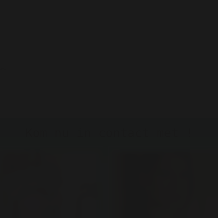
**
Kom nu in contact met !